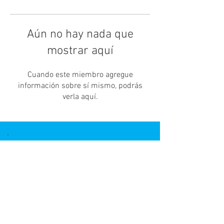
Aún no hay nada que
mostrar aquí
Cuando este miembro agregue
información sobre sí mismo, podrás
verla aquí.
Únete a nuestra lista de correo
No te pierdas ninguna
actualización
Suscríbete ahora