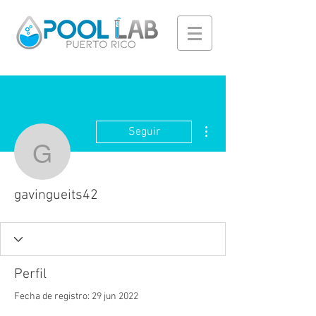
Más acciones
Seguir
gavingueits42
gavingueits42
Perfil
Fecha de registro: 29 jun 2022